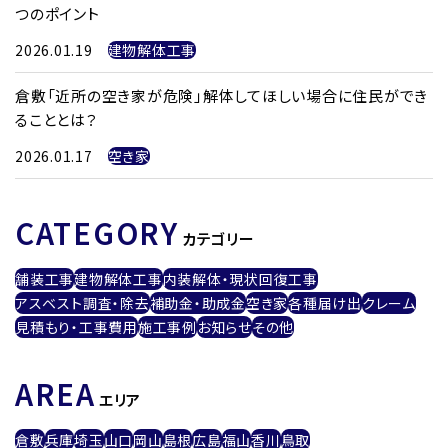
つのポイント
2026.01.19
建物解体工事
倉敷「近所の空き家が危険」解体してほしい場合に住民ができ
ることとは？
2026.01.17
空き家
CATEGORY
カテゴリー
舗装工事
建物解体工事
内装解体・現状回復工事
アスベスト調査・除去
補助金・助成金
空き家
各種届け出
クレーム
見積もり・工事費用
施工事例
お知らせ
その他
AREA
エリア
倉敷
兵庫
埼玉
山口
岡山
島根
広島
福山
香川
鳥取