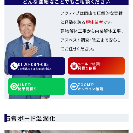
どんな些細なことでもご相談ください
アクティブは岡山で圧倒的な実績
と経験を誇る
解体業者
です。
建物解体工事から内装解体工事、
アスベスト調査・除去まで安心し
てお任せください。
0120-084-085
メールで相談・
見積り依頼
24時間365日お電話対応!
LINEで
ZOOMで
簡単見積り
オンライン相談
石膏ボード湿潤化