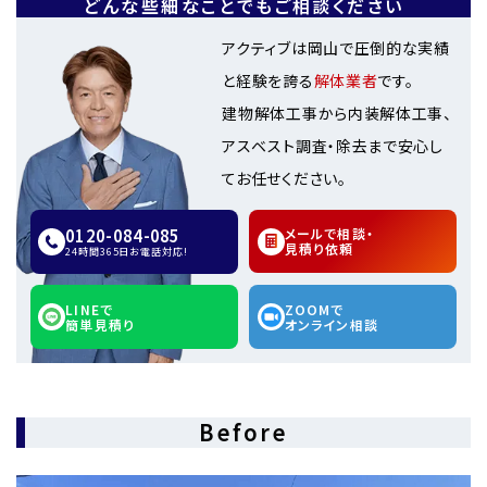
どんな些細なことでもご相談ください
アクティブは岡山で圧倒的な実績
と経験を誇る
解体業者
です。
建物解体工事から内装解体工事、
アスベスト調査・除去まで安心し
てお任せください。
0120-084-085
メールで相談・
見積り依頼
24時間365日お電話対応!
LINEで
ZOOMで
簡単見積り
オンライン相談
Before