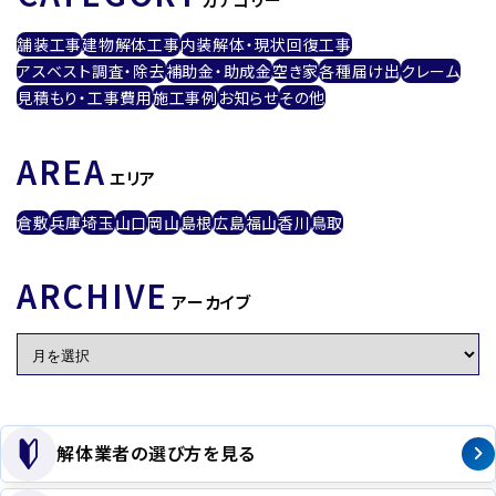
舗装工事
建物解体工事
内装解体・現状回復工事
アスベスト調査・除去
補助金・助成金
空き家
各種届け出
クレーム
見積もり・工事費用
施工事例
お知らせ
その他
AREA
エリア
倉敷
兵庫
埼玉
山口
岡山
島根
広島
福山
香川
鳥取
ARCHIVE
アーカイブ
解体業者の選び方を見る