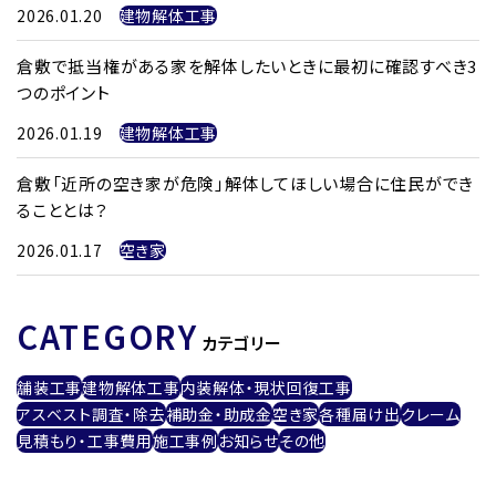
2026.01.20
建物解体工事
倉敷で抵当権がある家を解体したいときに最初に確認すべき3
つのポイント
2026.01.19
建物解体工事
倉敷「近所の空き家が危険」解体してほしい場合に住民ができ
ることとは？
2026.01.17
空き家
CATEGORY
カテゴリー
舗装工事
建物解体工事
内装解体・現状回復工事
アスベスト調査・除去
補助金・助成金
空き家
各種届け出
クレーム
見積もり・工事費用
施工事例
お知らせ
その他