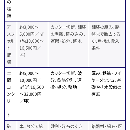
の
種
類
ア
約3,000～
カッター切断、舗装
舗装の厚み、路
スフ
5,000円／㎡
の剥離、積み込み、
盤まで撤去する
ァル
（約10,000～
運搬・処分、整地
か、重機の搬入
ト
16,500円／
条件
舗
坪）
装
土
約5,000～
カッター切断、破
厚み、鉄筋・ワイ
間
10,000円／
砕、鉄筋分別、運
ヤーメッシュ、基
コ
㎡（約16,500
搬・処分、整地
礎や排水設備の
ンク
～33,000円
有無
リ
／坪）
ー
ト
砂
車1台分で約
砂利・砕石のすき
路盤材・縁石・区