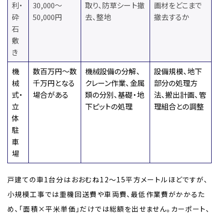
利・
30,000～
取り、防草シート撤
画材をどこまで
砕
50,000円
去、整地
撤去するか
石
敷
き
機
数百万円～数
機械設備の分解、
設備規模、地下
械
千万円となる
クレーン作業、金属
部分の処理方
式・
場合がある
類の分別、基礎・地
法、搬出計画、管
立
下ピットの処理
理組合との調整
体
駐
車
場
戸建ての車1台分はおおむね12～15平方メートルほどですが、
小規模工事では重機回送費や車両費、最低作業費がかかるた
め、「面積×平米単価」だけでは総額を出せません。カーポート、