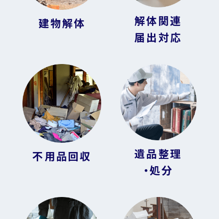
解体関連
建物解体
届出対応
遺品整理
不用品回収
・処分