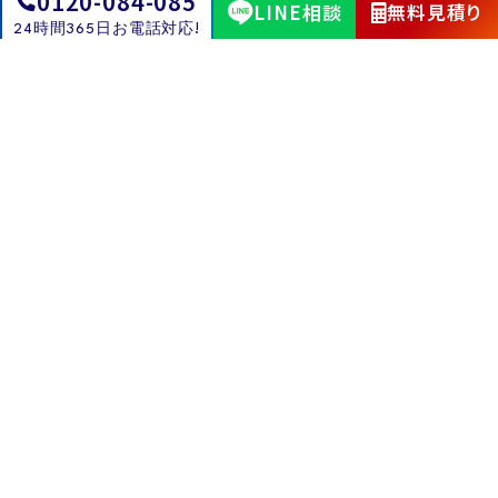
0120-084-085
LINE相談
無料見積り
24時間365日お電話対応!
有資格者多数在籍。
法令遵守の安心体制
解体工事に必要な資格を持つスタッフが在籍し、現
場の安全と品質を適切に管理。遺品整理や不用品回
収などの対応も含め、法令遵守のもと安心の体制を
整えています。