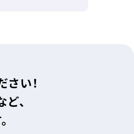
ださい！
など、
。