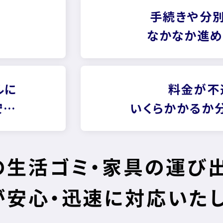
手続きや分別
なかなか進め
ルに
料金が不
安…
いくらかかるか
の生活ゴミ・家具の
運び出
が安心・迅速に
対応いたし