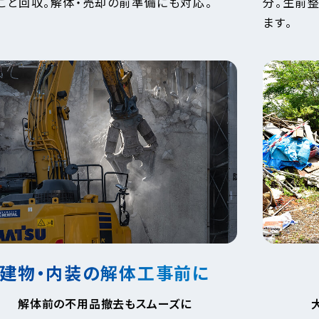
ごと回収。解体・売却の前準備にも対応。
分。生前
ます。
建物・内装の解体工事前に
解体前の不用品撤去もスムーズに