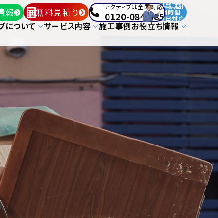
通話無料
アクティブは全国対応!
情報
無料見積り
24時間
0120-084-085
365日対応!
ブについて
サービス内容
施工事例
お役立ち情報