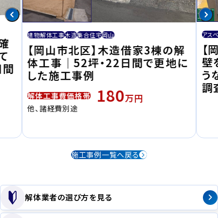
アス
建物解体工事
木造
集合住宅
岡山
確
【
【岡山市北区】木造借家3棟の解
て
壁
体工事｜52坪・22日間で更地に
日間
う
した施工事例
調
180
解体工事費価格帯
万円
他、諸経費別途
施工事例一覧へ戻る
解体業者の選び方を見る