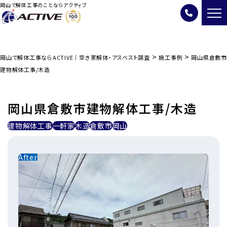
岡山で解体工事のことならアクティブ
>
>
岡山で解体工事ならACTIVE｜空き家解体・アスベスト調査
施工事例
岡山県倉敷市
建物解体工事/木造
岡山県倉敷市建物解体工事/木造
建物解体工事
一軒家
木造
倉敷市
岡山