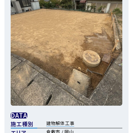
DATA
施工種別
建物解体工事
エリア
倉敷市
/
岡山