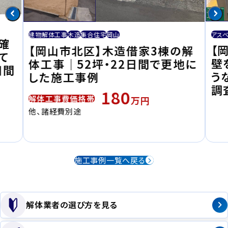
アス
建物解体工事
木造
集合住宅
岡山
確
【
【岡山市北区】木造借家3棟の解
て
壁
体工事｜52坪・22日間で更地に
日間
う
した施工事例
調
180
解体工事費価格帯
万円
他、諸経費別途
施工事例一覧へ戻る
解体業者の選び方を見る