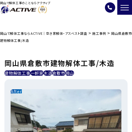
岡山で解体工事のことならアクティブ
>
>
岡山で解体工事ならACTIVE｜空き家解体・アスベスト調査
施工事例
岡山県倉敷市
建物解体工事/木造
岡山県倉敷市建物解体工事/木造
建物解体工事
一軒家
木造
倉敷市
岡山