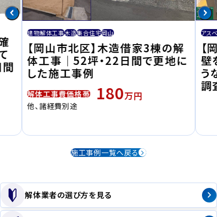
アス
建物解体工事
木造
集合住宅
岡山
確
【
【岡山市北区】木造借家3棟の解
て
壁
体工事｜52坪・22日間で更地に
日間
う
した施工事例
調
180
解体工事費価格帯
万円
他、諸経費別途
施工事例一覧へ戻る
解体業者の選び方を見る