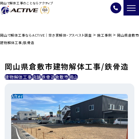
岡山で解体工事のことならアクティブ
>
>
岡山で解体工事ならACTIVE｜空き家解体・アスベスト調査
施工事例
岡山県倉敷市
建物解体工事/鉄骨造
岡山県倉敷市建物解体工事/鉄骨造
建物解体工事
店舗
鉄骨造
倉敷市
岡山