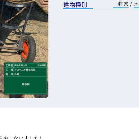
一軒家
/
木
建物種別
をおこないました！