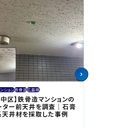
アスベスト
一軒家
木
ンション
鉄骨造
広島県
【津山市】木
市中区】鉄骨造マンションの
スト調査｜
ーター前天井を調査｜石膏
取した事例
系天井材を採取した事例