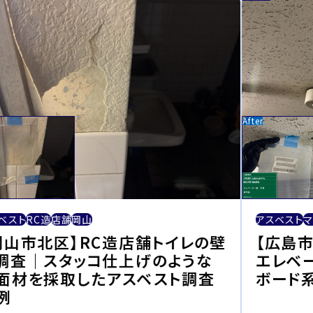
ベスト
RC造
店舗
岡山
アスベスト
マ
岡山市北区】RC造店舗トイレの壁
【広島
調査｜スタッコ仕上げのような
エレベ
面材を採取したアスベスト調査
ボード
例