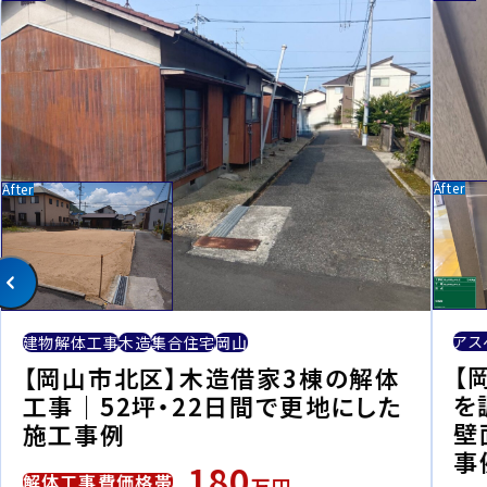
アス
建物解体工事
木造
集合住宅
岡山
【
【岡山市北区】木造借家3棟の解体
を
工事｜52坪・22日間で更地にした
壁
施工事例
事
180
解体工事費価格帯
万円