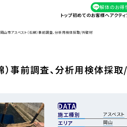
解体のお得
トップ
初めてのお客様へ
アクティ
岡山市アスベスト（石綿）事前調査、分析用検体採取/外壁材
綿）事前調査、分析用検体採取
DATA
アスベスト
施工種別
岡山
エリア