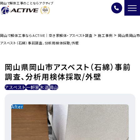
岡山で解体工事のことならアクティブ
>
>
岡山で解体工事ならACTIVE｜空き家解体・アスベスト調査
施工事例
岡山県岡山市
アスベスト（石綿）事前調査、分析用検体採取/外壁
岡山県岡山市アスベスト（石綿）事前
調査、分析用検体採取/外壁
アスベスト
一軒家
木造
岡山