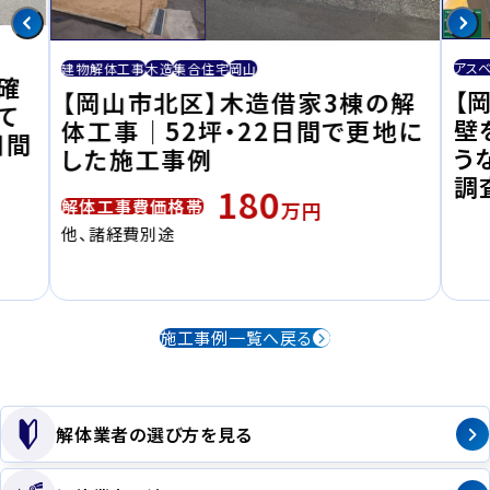
アス
建物解体工事
木造
集合住宅
岡山
確
【
【岡山市北区】木造借家3棟の解
て
壁
体工事｜52坪・22日間で更地に
日間
う
した施工事例
調
180
解体工事費価格帯
万円
他、諸経費別途
施工事例一覧へ戻る
解体業者の選び方を見る