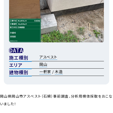
DATA
施工種別
アスベスト
エリア
岡山
建物種別
一軒家
/
木造
岡山県岡山市アスベスト（石綿）事前調査、分析用検体採取をおこな
いました！