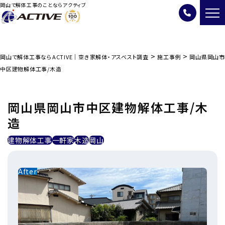
岡山で解体工事のことならアクティブ
>
>
岡山で解体工事ならACTIVE｜空き家解体・アスベスト調査
施工事例
岡山県岡山市
中区建物解体工事/木造
岡山県岡山市中区建物解体工事/木
造
建物解体工事
一軒家
木造
岡山