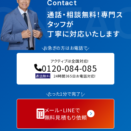
ONTA
Contact
通話・相談無料！専門ス
タッフが
丁寧に対応いたします
お急ぎの方はお電話で
アクティブは全国対応!
0120-084-085
通話無料
24時間365日お電話対応!
たった1分で完了！
メール・LINEで
無料見積もり依頼