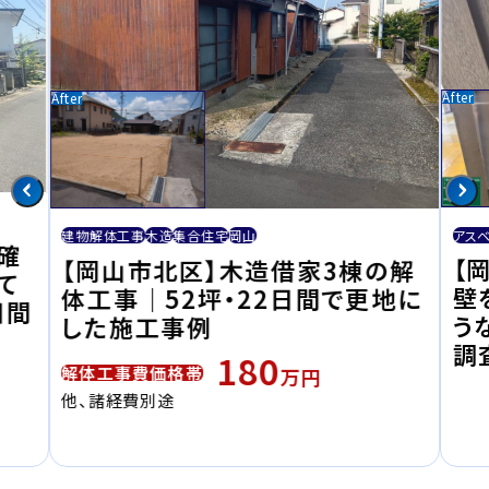
アス
建物解体工事
木造
集合住宅
岡山
確
【
【岡山市北区】木造借家3棟の解
て
壁
体工事｜52坪・22日間で更地に
日間
う
した施工事例
調
180
解体工事費価格帯
万円
他、諸経費別途