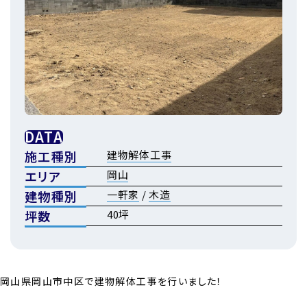
DATA
施工種別
建物解体工事
エリア
岡山
建物種別
一軒家
/
木造
坪数
40坪
岡山県岡山市中区で建物解体工事を行いました！