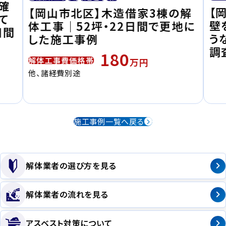
確
【
【岡山市北区】木造借家3棟の解
て
壁
体工事｜52坪・22日間で更地に
日間
う
した施工事例
調
180
解体工事費価格帯
万円
他、諸経費別途
施工事例一覧へ戻る
解体業者の選び方を見る
解体業者の流れを見る
アスベスト対策について