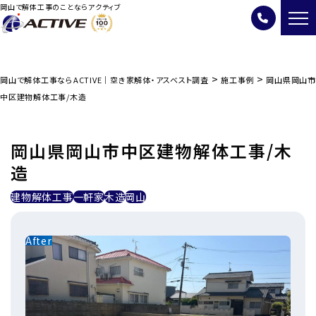
岡山で解体工事のことならアクティブ
>
>
岡山で解体工事ならACTIVE｜空き家解体・アスベスト調査
施工事例
岡山県岡山市
中区建物解体工事/木造
岡山県岡山市中区建物解体工事/木
造
建物解体工事
一軒家
木造
岡山