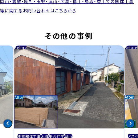
岡山・倉敷・総社・玉野・津山・広島・福山・鳥取・香川での解体工事
等に関するお問い合わせはこちらから
その他の事例
アス
建物解体工事
木造
集合住宅
岡山