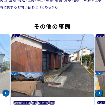
岡山・倉敷・総社・玉野・津山・広島・福山・鳥取・香川での解体工事
等に関するお問い合わせはこちらから
その他の事例
アス
建物解体工事
木造
集合住宅
岡山