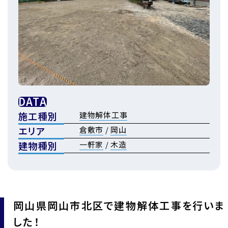
DATA
施工種別
建物解体工事
エリア
倉敷市
/
岡山
建物種別
一軒家
/
木造
岡山県岡山市北区で建物解体工事を行いま
した！