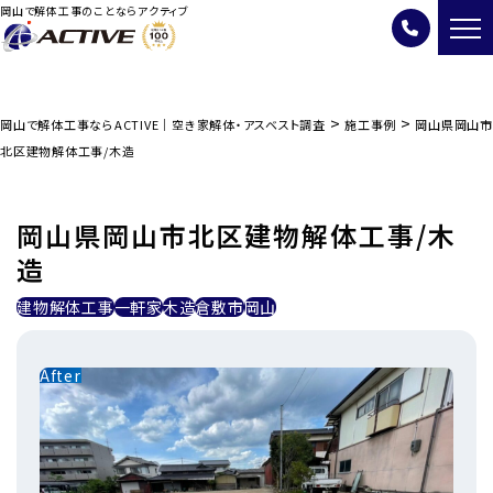
岡山で解体工事のことならアクティブ
>
>
岡山で解体工事ならACTIVE｜空き家解体・アスベスト調査
施工事例
岡山県岡山市
北区建物解体工事/木造
岡山県岡山市北区建物解体工事/木
造
建物解体工事
一軒家
木造
倉敷市
岡山