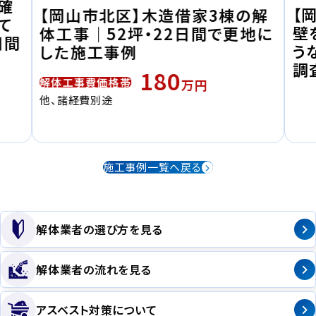
確
【
【岡山市北区】木造借家3棟の解
て
壁
体工事｜52坪・22日間で更地に
日間
う
した施工事例
調
180
解体工事費価格帯
万円
他、諸経費別途
施工事例一覧へ戻る
解体業者の選び方を見る
解体業者の流れを見る
アスベスト対策について