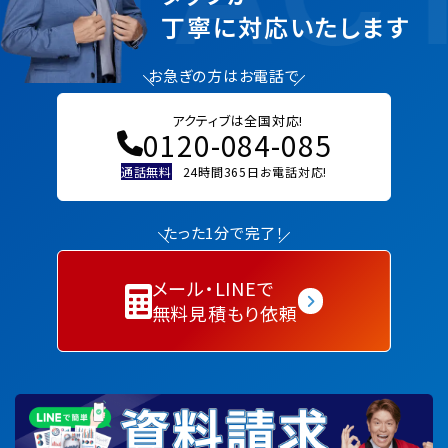
丁寧に対応いたします
お急ぎの方はお電話で
アクティブは全国対応!
0120-084-085
通話無料
24時間365日お電話対応!
たった1分で完了！
メール・LINEで
無料見積もり依頼