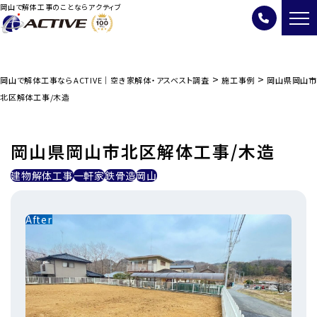
岡山で解体工事のことならアクティブ
>
>
岡山で解体工事ならACTIVE｜空き家解体・アスベスト調査
施工事例
岡山県岡山市
北区解体工事/木造
岡山県岡山市北区解体工事/木造
建物解体工事
一軒家
鉄骨造
岡山