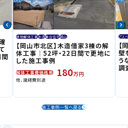
アス
建物解体工事
木造
集合住宅
岡山
確
【
【岡山市北区】木造借家3棟の解
て
壁
体工事｜52坪・22日間で更地に
日間
う
した施工事例
調
180
解体工事費価格帯
万円
他、諸経費別途
施工事例一覧へ戻る