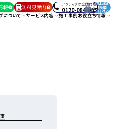
通話無料
アクティブは全国対応!
情報
無料見積り
24時間
0120-084-085
365日対応!
ブについて
サービス内容
施工事例
お役立ち情報
工事