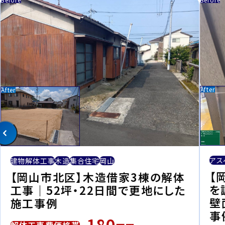
アス
建物解体工事
木造
集合住宅
岡山
【
【岡山市北区】木造借家3棟の解体
を
工事｜52坪・22日間で更地にした
壁
施工事例
事
180