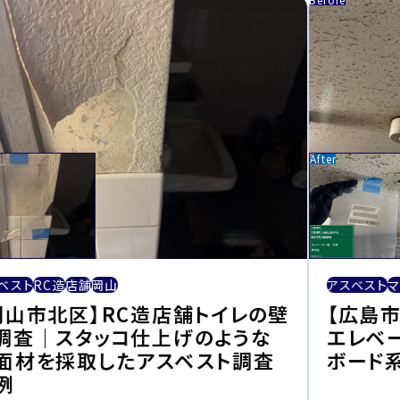
ベスト
RC造
店舗
岡山
アスベスト
マ
岡山市北区】RC造店舗トイレの壁
【広島
調査｜スタッコ仕上げのような
エレベ
面材を採取したアスベスト調査
ボード
例