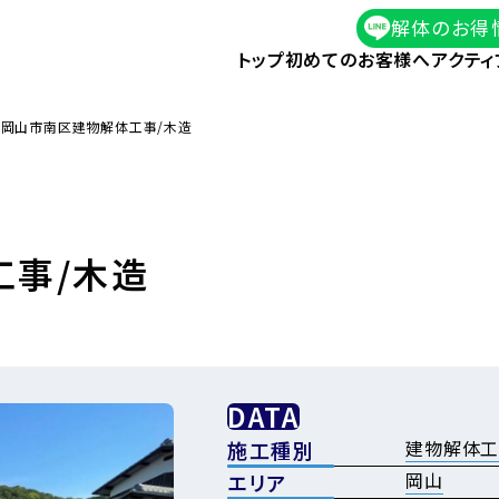
解体のお得
トップ
初めてのお客様へ
アクティ
岡山市南区建物解体工事/木造
工事/木造
DATA
建物解体
施工種別
岡山
エリア