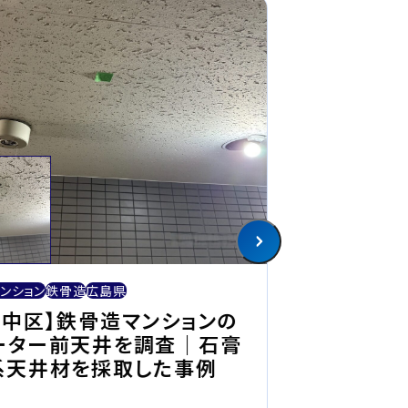
アスベスト
一軒家
木
ンション
鉄骨造
広島県
【津山市】木
市中区】鉄骨造マンションの
スト調査｜
ーター前天井を調査｜石膏
取した事例
系天井材を採取した事例