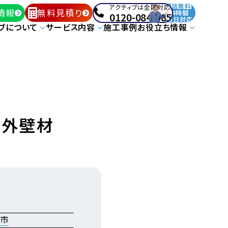
通話無料
アクティブは全国対応!
情報
無料見積り
24時間
0120-084-085
365日対応!
ブについて
サービス内容
施工事例
お役立ち情報
/外壁材
市