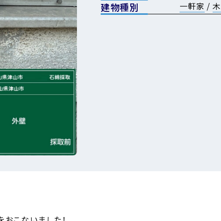
一軒家
/
木
建物種別
をおこないました！