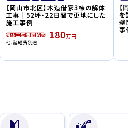
【
【岡山市北区】木造借家3棟の解体
を
工事｜52坪・22日間で更地にした
壁
施工事例
事
180
解体工事費価格帯
万円
他、諸経費別途