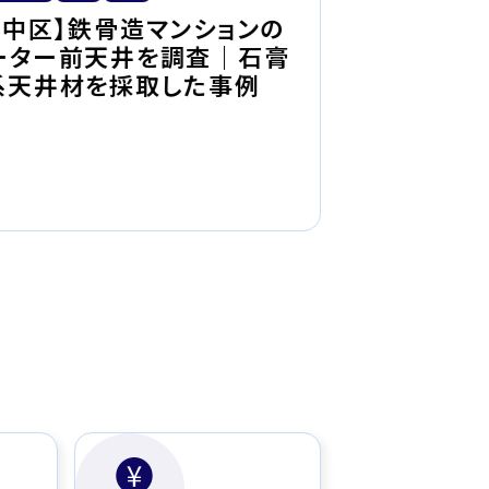
【津山市】木
市中区】鉄骨造マンションの
スト調査｜
ーター前天井を調査｜石膏
取した事例
系天井材を採取した事例