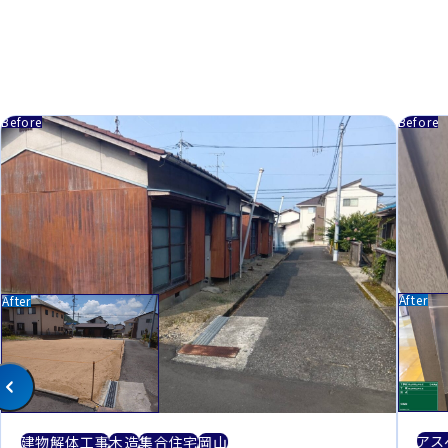
アス
建物解体工事
木造
集合住宅
岡山