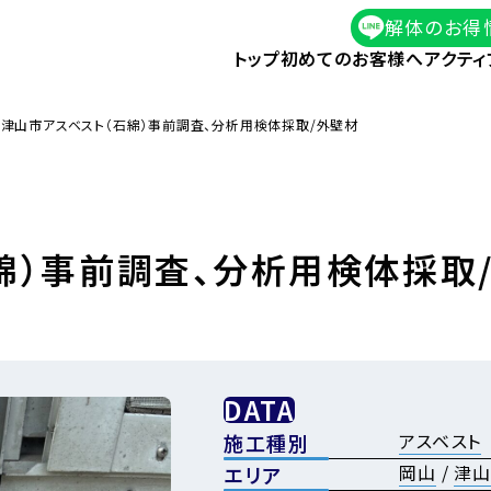
解体のお得
トップ
初めてのお客様へ
アクティ
津山市アスベスト（石綿）事前調査、分析用検体採取/外壁材
綿）事前調査、分析用検体採取
DATA
アスベスト
施工種別
岡山
/
津山
エリア