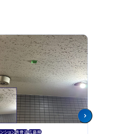
アスベスト
一軒家
木
ンション
鉄骨造
広島県