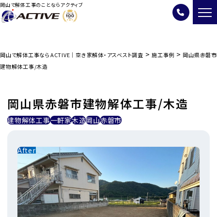
岡山で解体工事のことならアクティブ
>
>
岡山で解体工事ならACTIVE｜空き家解体・アスベスト調査
施工事例
岡山県赤磐市
建物解体工事/木造
岡山県赤磐市建物解体工事/木造
建物解体工事
一軒家
木造
岡山
赤磐市