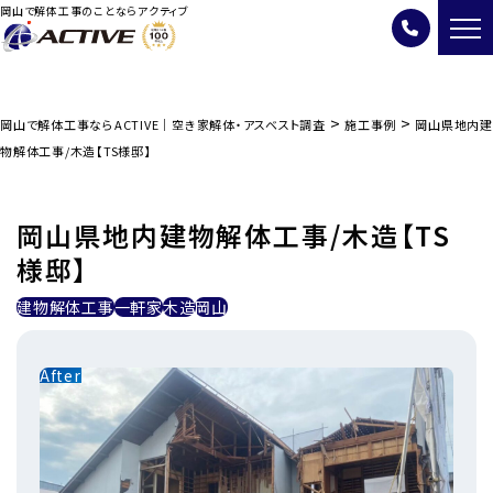
岡山で解体工事のことならアクティブ
>
>
岡山で解体工事ならACTIVE｜空き家解体・アスベスト調査
施工事例
岡山県地内建
物解体工事/木造【TS様邸】
岡山県地内建物解体工事/木造【TS
様邸】
建物解体工事
一軒家
木造
岡山