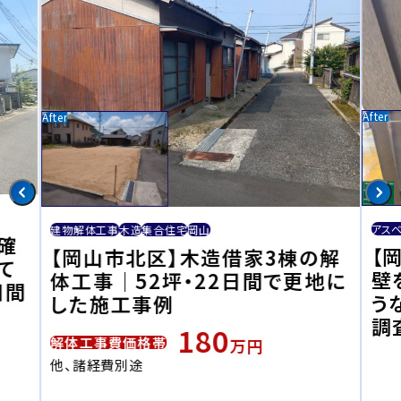
アス
建物解体工事
木造
集合住宅
岡山
確
【
【岡山市北区】木造借家3棟の解
て
壁
体工事｜52坪・22日間で更地に
日間
う
した施工事例
調
180
解体工事費価格帯
万円
他、諸経費別途