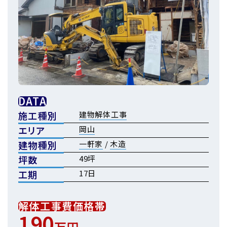
DATA
施工種別
建物解体工事
エリア
岡山
建物種別
一軒家
/
木造
坪数
49坪
工期
17日
解体工事費価格帯
190
万円