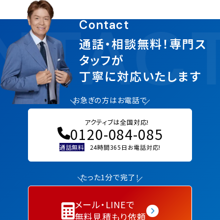
NTAC
Contact
通話・相談無料！専門ス
タッフが
丁寧に対応いたします
お急ぎの方はお電話で
アクティブは全国対応!
0120-084-085
通話無料
24時間365日お電話対応!
たった1分で完了！
メール・LINEで
無料見積もり依頼