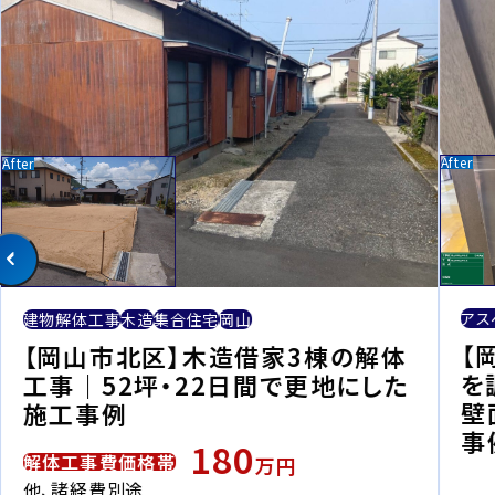
アス
建物解体工事
木造
集合住宅
岡山
【
【岡山市北区】木造借家3棟の解体
を
工事｜52坪・22日間で更地にした
壁
施工事例
事
180
解体工事費価格帯
万円
他、諸経費別途