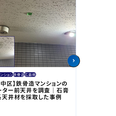
アスベスト
一軒家
木
ンション
鉄骨造
広島県
【津山市】木
市中区】鉄骨造マンションの
スト調査｜
ーター前天井を調査｜石膏
取した事例
系天井材を採取した事例