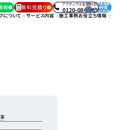
通話無料
アクティブは全国対応!
情報
無料見積り
24時間
0120-084-085
365日対応!
ブについて
サービス内容
施工事例
お役立ち情報
工事