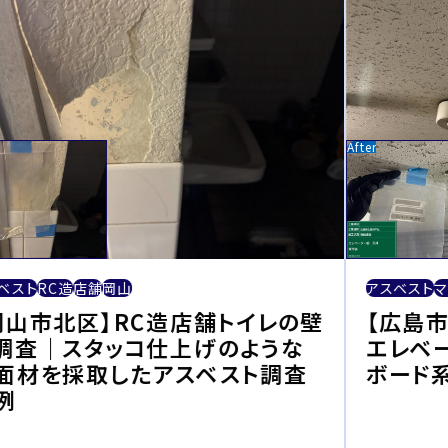
ベスト
RC造
店舗
岡山
アスベスト
マ
岡山市北区】RC造店舗トイレの壁
【広島
調査｜スタッコ仕上げのような
エレベ
面材を採取したアスベスト調査
ボード
例