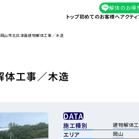
解体のお得
トップ
初めてのお客様へ
アクティ
県岡山市北区津島建物解体工事／木造
解体工事／木造
DATA
建物解体
施工種別
岡山
エリア