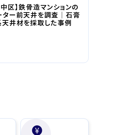
【津山市】木
市中区】鉄骨造マンションの
スト調査｜
ーター前天井を調査｜石膏
取した事例
系天井材を採取した事例