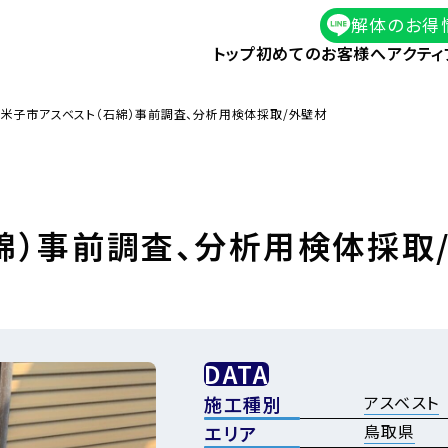
解体のお得
トップ
初めてのお客様へ
アクティ
米子市アスベスト（石綿）事前調査、分析用検体採取/外壁材
綿）事前調査、分析用検体採取
DATA
アスベスト
施工種別
鳥取県
エリア