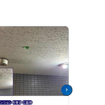
アスベスト
一軒家
木
ンション
鉄骨造
広島県