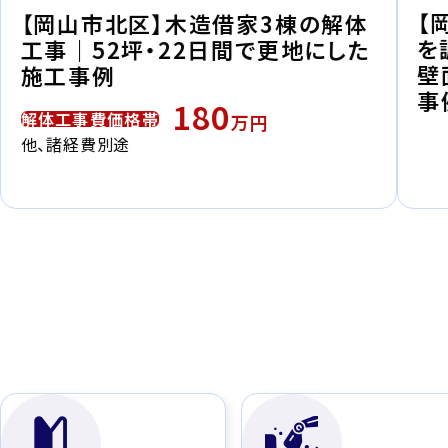
【
【岡山市北区】木造借家3棟の解体
を
工事｜52坪・22日間で更地にした
壁
施工事例
事
180
解体工事費価格帯
万円
他、諸経費別途