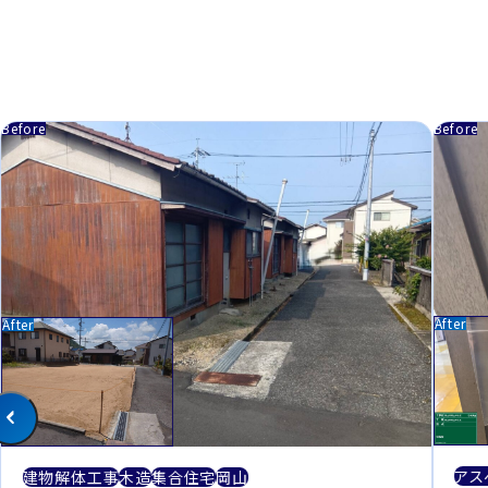
アス
建物解体工事
木造
集合住宅
岡山