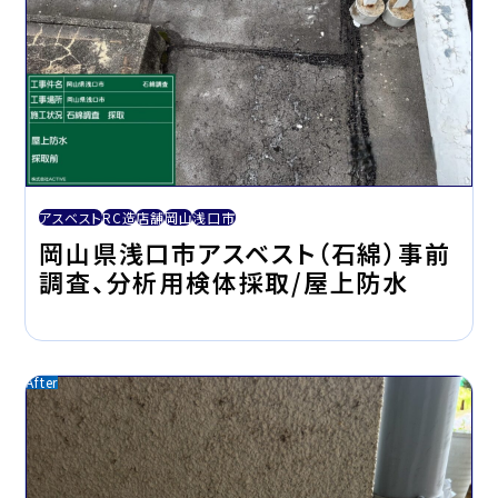
アスベスト
RC造
店舗
岡山
浅口市
岡山県浅口市アスベスト（石綿）事前
調査、分析用検体採取/屋上防水