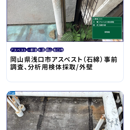
アスベスト
一軒家
木造
岡山
浅口市
岡山県浅口市アスベスト（石綿）事前
調査、分析用検体採取/外壁