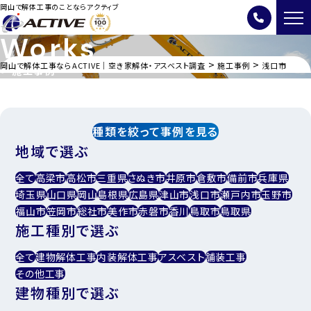
岡山で解体工事のことならアクティブ
Works
>
>
岡山で解体工事ならACTIVE｜空き家解体・アスベスト調査
施工事例
浅口市
施工事例
種類を絞って事例を見る
地域で選ぶ
全て
高梁市
高松市
三重県
さぬき市
井原市
倉敷市
備前市
兵庫県
埼玉県
山口県
岡山
島根県
広島県
津山市
浅口市
瀬戸内市
玉野市
福山市
笠岡市
総社市
美作市
赤磐市
香川
鳥取市
鳥取県
施工種別で選ぶ
全て
建物解体工事
内装解体⼯事
アスベスト
舗装工事
その他工事
建物種別で選ぶ