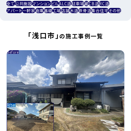
全て
公共施設
マンション
ビル
ALC造
駐車場
蔵
CB造
RC造
アパート
一軒家
倉庫
基礎
工場
店舗
木造
鉄骨造
集合住宅
その他
「浅口市」
の施工事例一覧