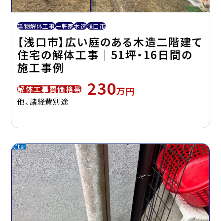
建物解体工事
一軒家
木造
浅口市
【浅口市】広い庭のある木造二階建て
住宅の解体工事｜51坪・16日間の
施工事例
230
解体工事費価格帯
万円
他、諸経費別途