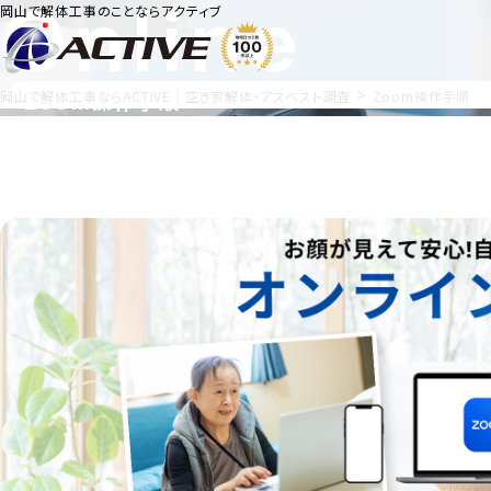
Online
岡山で解体工事のことならアクティブ
>
岡山で解体工事ならACTIVE｜空き家解体・アスベスト調査
Zoom操作手順
Zoom操作手順