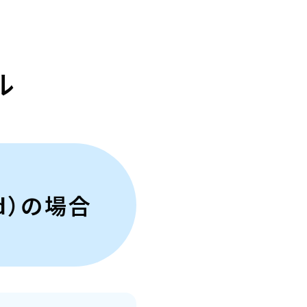
ル
id）の場合