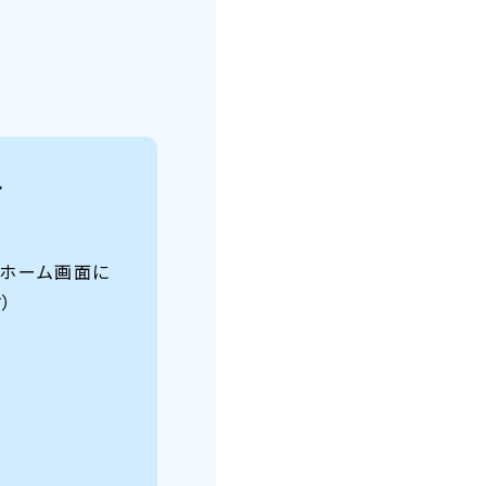
て
、ホーム画面に
）