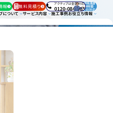
通話無料
アクティブは全国対応!
情報
無料見積り
24時間
0120-084-085
365日対応!
ブについて
サービス内容
施工事例
お役立ち情報