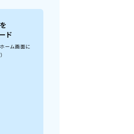
】を
ード
、ホーム画面に
）