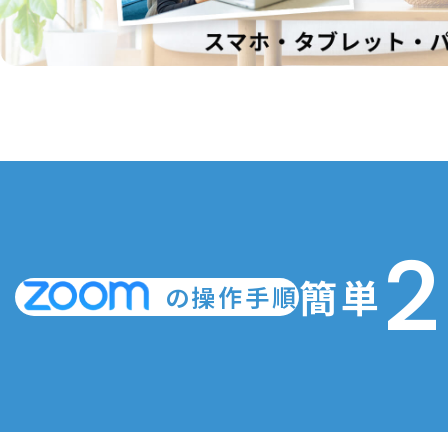
2
簡単
の操作手順