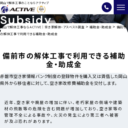
岡山で解体工事のことならアクティブ
Subsidy
>
>
岡山で解体工事ならACTIVE｜空き家解体・アスベスト調査
補助金・助成金
備前市
岡山県の解体に関する補助金・助成金
の解体工事で利用できる補助金・助成金
備前市の解体工事で利用できる補助
金・助成金
赤磐市空き家情報バンク制度の登録物件を購入又は賃借した岡山
県外から移住者に対して、空き家改修費補助金を交付します。
近年、空き家や廃屋の増加に伴い、老朽家屋の倒壊や建築
材の飛散等の危険を含む問題が増加しており、空き家等の
管理不全による事故や、火災の発生により第三者へ被害
が及ぶ恐れがあります。