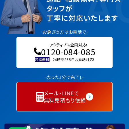
ONTA
タッフが
丁寧に対応いたします
お急ぎの方はお電話で
アクティブは全国対応!
0120-084-085
通話無料
24時間365日お電話対応!
たった1分で完了！
メール・LINEで
無料見積もり依頼