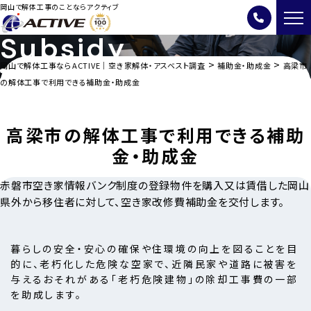
岡山で解体工事のことならアクティブ
Subsidy
>
>
岡山で解体工事ならACTIVE｜空き家解体・アスベスト調査
補助金・助成金
高梁市
岡山県の解体に関する補助金・助成金
の解体工事で利用できる補助金・助成金
高梁市の解体工事で利用できる補助
金・助成金
赤磐市空き家情報バンク制度の登録物件を購入又は賃借した岡山
県外から移住者に対して、空き家改修費補助金を交付します。
暮らしの安全・安心の確保や住環境の向上を図ることを目
的に、老朽化した危険な空家で、近隣民家や道路に被害を
与えるおそれがある「老朽危険建物」の除却工事費の一部
を助成します。