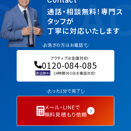
ONTA
Contact
通話・相談無料！専門ス
タッフが
丁寧に対応いたします
お急ぎの方はお電話で
アクティブは全国対応!
0120-084-085
通話無料
24時間365日お電話対応!
たった1分で完了！
メール・LINEで
無料見積もり依頼