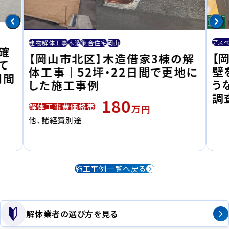
アス
建物解体工事
木造
集合住宅
岡山
確
【
【岡山市北区】木造借家3棟の解
て
壁
体工事｜52坪・22日間で更地に
日間
う
した施工事例
調
180
解体工事費価格帯
万円
他、諸経費別途
施工事例一覧へ戻る
解体業者の選び方を見る