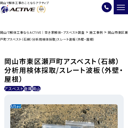
岡山で解体工事のことならアクティブ
>
>
岡山で解体工事ならACTIVE｜空き家解体・アスベスト調査
施工事例
岡山市東区瀬
戸町アスベスト（石綿）分析用検体採取/スレート波板（外壁・屋根）
岡山市東区瀬戸町アスベスト（石綿）
分析用検体採取/スレート波板（外壁・
屋根）
アスベスト
倉庫
岡山