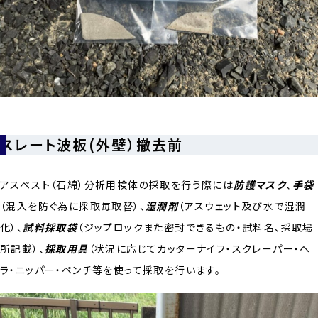
スレート波板(外壁）撤去前
アスベスト（石綿）分析用検体の採取を行う際には
防護マスク
、
手袋
（混入を防ぐ為に採取毎取替）、
湿潤剤
（アスウェット及び水で湿潤
化）、
試料採取袋
（ジップロックまた密封できるもの・試料名、採取場
所記載）、
採取用具
（状況に応じてカッターナイフ・スクレーパー・ヘ
ラ・ニッパー・ペンチ等を使って採取を行います。