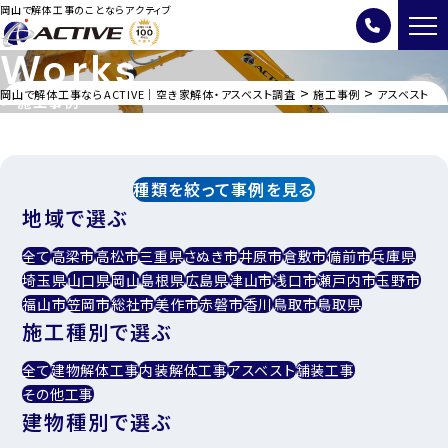
岡山で解体工事のことならアクティブ
Works
>
>
岡山で解体工事ならACTIVE｜空き家解体・アスベスト調査
施工事例
アスベスト
施工事例
種類を絞って事例を見る
地域で選ぶ
全て
高梁市
高松市
三重県
さぬき市
井原市
倉敷市
備前市
兵庫県
埼玉県
山口県
岡山
島根県
広島県
津山市
浅口市
瀬戸内市
玉野市
福山市
笠岡市
総社市
美作市
赤磐市
香川
鳥取市
鳥取県
施工種別で選ぶ
全て
建物解体工事
内装解体⼯事
アスベスト
舗装工事
その他工事
建物種別で選ぶ