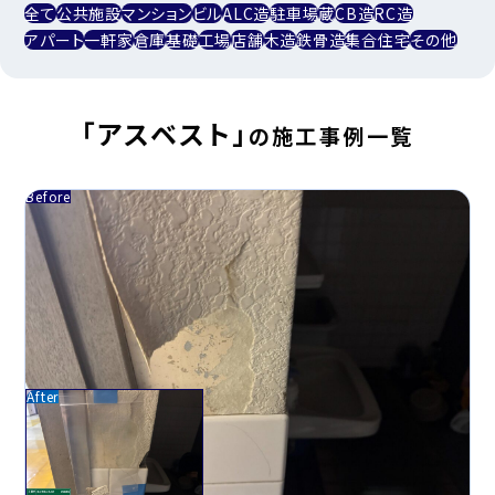
全て
公共施設
マンション
ビル
ALC造
駐車場
蔵
CB造
RC造
アパート
一軒家
倉庫
基礎
工場
店舗
木造
鉄骨造
集合住宅
その他
「アスベスト」
の施工事例一覧