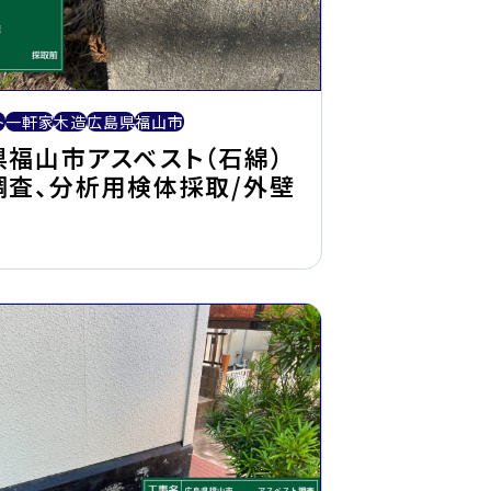
ト
一軒家
木造
広島県
福山市
県福山市アスベスト（石綿）
調査、分析用検体採取/外壁