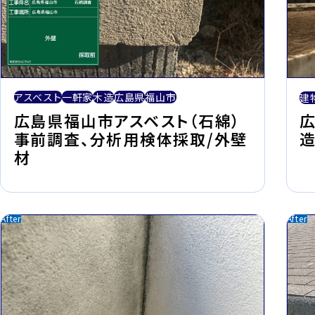
アスベスト
一軒家
木造
広島県
福山市
建
広島県福山市アスベスト（石綿）
事前調査、分析用検体採取/外壁
材