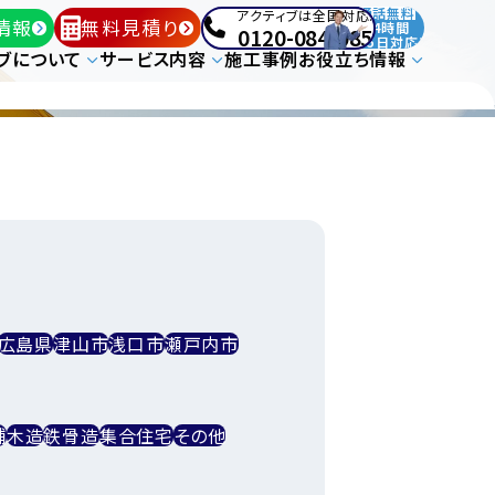
通話無料
アクティブは全国対応!
情報
無料見積り
24時間
0120-084-085
365日対応!
ブについて
サービス内容
施工事例
お役立ち情報
広島県
津山市
浅口市
瀬戸内市
舗
木造
鉄骨造
集合住宅
その他