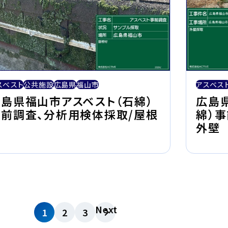
スベスト
公共施設
広島県
福山市
アスベス
島県福山市アスベスト（石綿）
広島
事前調査、分析用検体採取/屋根
綿）
材
外壁
Next
1
2
3