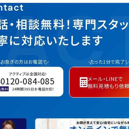
AC
ntact
話・相談無料！専門スタ
寧に対応いたします
お急ぎの方はお電話で
たった1分で完了！
アクティブは全国対応!
メール・LINEで
0120-084-085
無料見積もり依
話無料
24時間365日お電話対応!