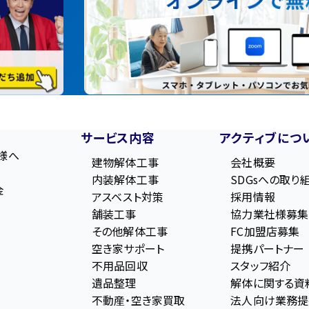
サービス内容
アクティブにつ
様へ
建物解体工事
会社概要
内装解体工事
SDGsへの取り
金
アスベスト対策
採用情報
舗装工事
協力業社様募集
その他解体工事
FC加盟店募集
空き家サポート
提携パートナー
不用品回収
スタッフ紹介
遺品整理
解体に関する資
不動産・空き家買取
法人向け業務提