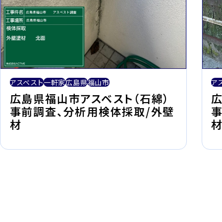
アスベスト
一軒家
広島県
福山市
ア
広島県福山市アスベスト（石綿）
広
事前調査、分析用検体採取/外壁
材