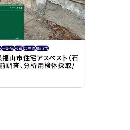
ト
一軒家
木造
広島県
福山市
県福山市住宅アスベスト（石
事前調査、分析用検体採取/