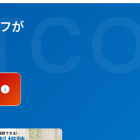
T
CO
ッフが
頼