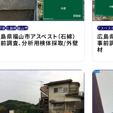
軒家
広島県
福山市
アスベス
島県福山市アスベスト（石綿）
広島
事前調査、分析用検体採取/外壁
事前
材
材