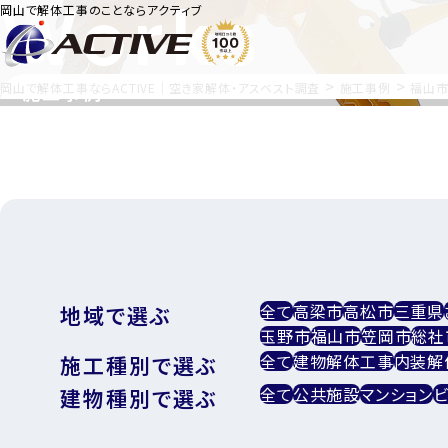
Works
岡山で解体工事のことならアクティブ
>
>
岡山で解体工事ならACTIVE｜空き家解体・アスベスト調査
施工事例
施工事例
福山
全て
高梁市
高松市
三重県
地域で選ぶ
玉野市
福山市
笠岡市
総社
全て
建物解体工事
内装解
施工種別で選ぶ
全て
公共施設
マンション
建物種別で選ぶ