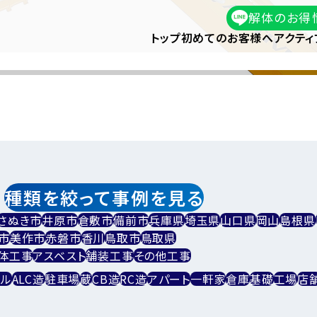
解体のお得
トップ
初めてのお客様へ
アクティ
市
種類を絞って事例を見る
さぬき市
井原市
倉敷市
備前市
兵庫県
埼玉県
山口県
岡山
島根県
市
美作市
赤磐市
香川
鳥取市
鳥取県
体⼯事
アスベスト
舗装工事
その他工事
ビル
ALC造
駐車場
蔵
CB造
RC造
アパート
一軒家
倉庫
基礎
工場
店