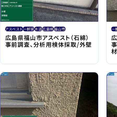
一
アスベスト
一軒家
木造
広島県
福山市
広
広島県福山市アスベスト（石綿）
事前調査、分析用検体採取/外壁