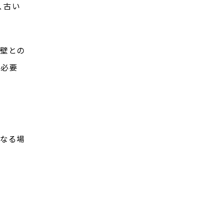
、古い
外壁との
が必要
になる場