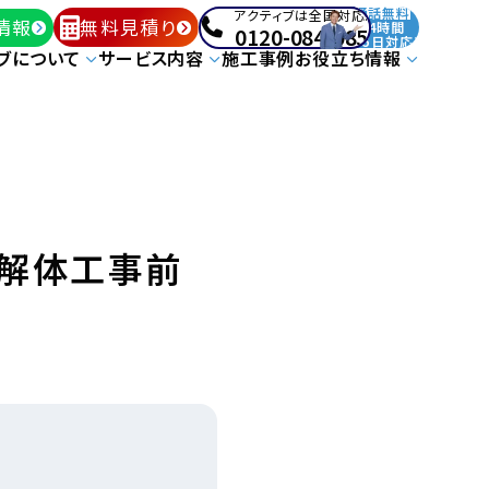
通話無料
アクティブは全国対応!
情報
無料見積り
24時間
0120-084-085
365日対応!
ブについて
サービス内容
施工事例
お役立ち情報
｜解体工事前