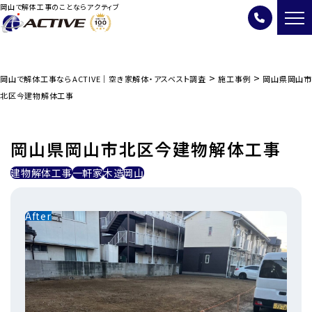
岡山で解体工事のことならアクティブ
>
>
岡山で解体工事ならACTIVE｜空き家解体・アスベスト調査
施工事例
岡山県岡山市
北区今建物解体工事
岡山県岡山市北区今建物解体工事
建物解体工事
一軒家
木造
岡山