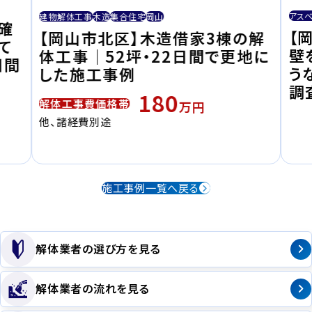
アス
建物解体工事
木造
集合住宅
岡山
確
【
【岡山市北区】木造借家3棟の解
て
壁
体工事｜52坪・22日間で更地に
日間
う
した施工事例
調
180
解体工事費価格帯
万円
他、諸経費別途
施工事例一覧へ戻る
解体業者の選び方を見る
解体業者の流れを見る