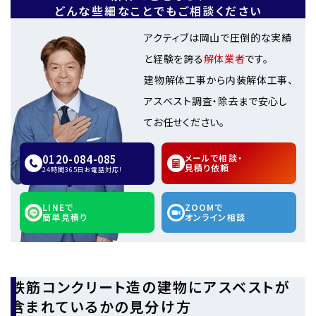
どんな些細なことでもご相談ください
アクティブは岡山で圧倒的な実績
と経験を誇る
解体業者
です。
建物解体工事から内装解体工事、
アスベスト調査・除去まで安心し
てお任せください。
0120-084-085
メールで相談・
見積り依頼
24時間365日お電話対応!
LINEで
ZOOMで
簡単見積り
オンライン相談
鉄筋コンクリート造の建物にアスベストが
含まれているかの見分け方