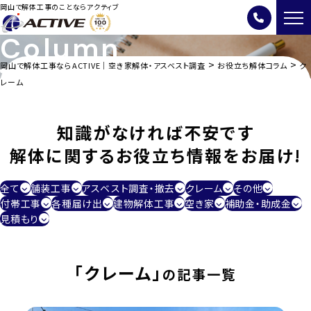
岡山で解体工事のことならアクティブ
Column
>
>
岡山で解体工事ならACTIVE｜空き家解体・アスベスト調査
お役立ち解体コラム
ク
クレーム
レーム
知識がなければ不安です
解体に関するお役立ち情報をお届け!
全て
舗装工事
アスベスト調査・撤去
クレーム
その他
付帯工事
各種届け出
建物解体工事
空き家
補助金・助成金
見積もり
「クレーム」
の記事一覧