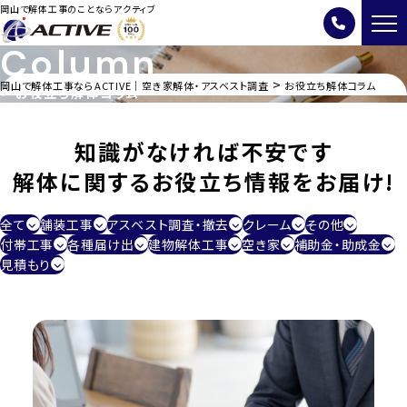
岡山で解体工事のことならアクティブ
Column
>
岡山で解体工事ならACTIVE｜空き家解体・アスベスト調査
お役立ち解体コラム
お役立ち解体コラム
知識がなければ不安です
解体に関するお役立ち情報をお届け!
全て
舗装工事
アスベスト調査・撤去
クレーム
その他
付帯工事
各種届け出
建物解体工事
空き家
補助金・助成金
見積もり