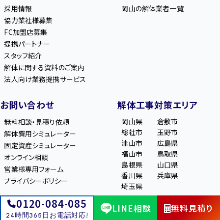
採用情報
岡山の解体業者一覧
協力業社様募集
FC加盟店募集
提携パートナー
スタッフ紹介
解体に関する資料のご案内
法人向け業務提携サービス
お問い合わせ
解体工事対策エリア
岡山県
倉敷市
無料相談・見積り依頼
総社市
玉野市
解体費用シミュレーター
津山市
広島県
固定資産シミュレーター
福山市
鳥取県
オンライン相談
島根県
山口県
営業様専用フォーム
香川県
兵庫県
プライバシーポリシー
埼玉県
0120-084-085
LINE相談
無料見積り
アスベスト対策対応エリ
関連サイト
24時間365日お電話対応!