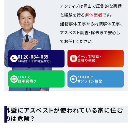
アクティブは岡山で圧倒的な実績
と経験を誇る
解体業者
です。
建物解体工事から内装解体工事、
アスベスト調査・除去まで安心し
てお任せください。
0120-084-085
メールで相談・
見積り依頼
24時間365日お電話対応!
LINEで
ZOOMで
簡単見積り
オンライン相談
外壁にアスベストが使われている家に住む
のは危険？