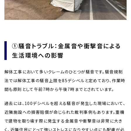
①騒音トラブル：金属音や衝撃音による
生活環境への影響
解体工事において多いクレームのひとつが騒音です。騒音規制
法では解体工事の騒音上限を85デシベルと定めており、作業時
間も原則として午前7時から午後7時までとされています。
過去には、100デシベルを超える騒音が発生した現場において、
近隣施設への損害賠償が命じられた裁判事例もあります。重機
で建物を取り壊す際に発生する金属音や衝撃音は非常に大き
く、近隣住民にとって強いストレスになりやすい点にも配慮が必