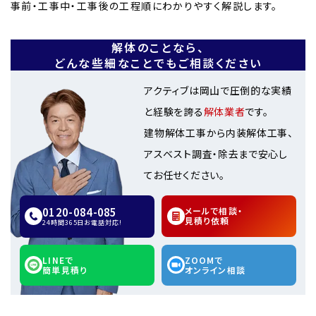
事前・工事中・工事後の工程順にわかりやすく解説します。
解体のことなら、
どんな些細なことでもご相談ください
アクティブは岡山で圧倒的な実績
と経験を誇る
解体業者
です。
建物解体工事から内装解体工事、
アスベスト調査・除去まで安心し
てお任せください。
0120-084-085
メールで相談・
見積り依頼
24時間365日お電話対応!
LINEで
ZOOMで
簡単見積り
オンライン相談