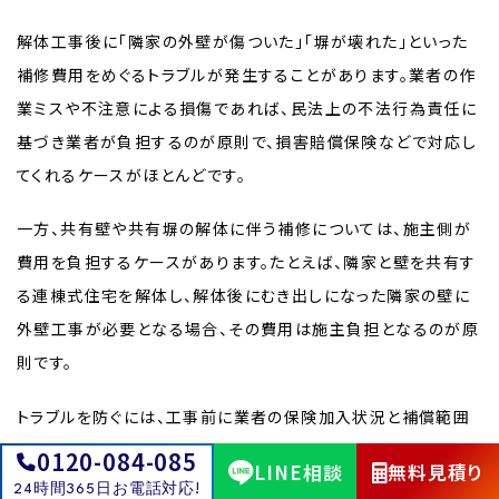
解体工事後に「隣家の外壁が傷ついた」「塀が壊れた」といった
補修費用をめぐるトラブルが発生することがあります。業者の作
業ミスや不注意による損傷であれば、民法上の不法行為責任に
基づき業者が負担するのが原則で、損害賠償保険などで対応し
てくれるケースがほとんどです。
一方、共有壁や共有塀の解体に伴う補修については、施主側が
費用を負担するケースがあります。たとえば、隣家と壁を共有す
る連棟式住宅を解体し、解体後にむき出しになった隣家の壁に
外壁工事が必要となる場合、その費用は施主負担となるのが原
則です。
トラブルを防ぐには、工事前に業者の保険加入状況と補償範囲
を確認しておくこと、そして共有構造物の有無を事前に把握して
0120-084-085
LINE相談
無料見積り
おくことが重要です。
24時間365日お電話対応!