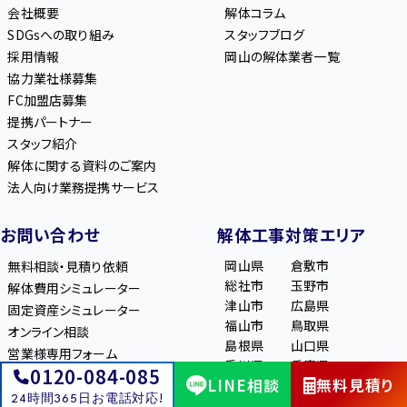
会社概要
解体コラム
SDGsへの取り組み
スタッフブログ
採用情報
岡山の解体業者一覧
協力業社様募集
FC加盟店募集
提携パートナー
スタッフ紹介
解体に関する資料のご案内
法人向け業務提携サービス
お問い合わせ
解体工事対策エリア
岡山県
倉敷市
無料相談・見積り依頼
総社市
玉野市
解体費用シミュレーター
津山市
広島県
固定資産シミュレーター
福山市
鳥取県
オンライン相談
島根県
山口県
営業様専用フォーム
香川県
兵庫県
0120-084-085
プライバシーポリシー
LINE相談
無料見積り
埼玉県
24時間365日お電話対応!