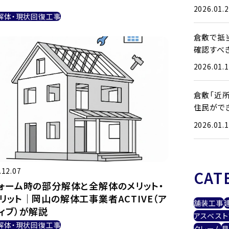
策
2026.01.
解体・現状回復工事
倉敷で抵
確認すべ
2026.01.
倉敷「近
住民がで
2026.01.
.12.07
CAT
ォーム時の部分解体と全解体のメリット・
リット｜岡山の解体工事業者ACTIVE（ア
舗装工事
ィブ）が解説
アスベスト
解体・現状回復工事
クレーム
見