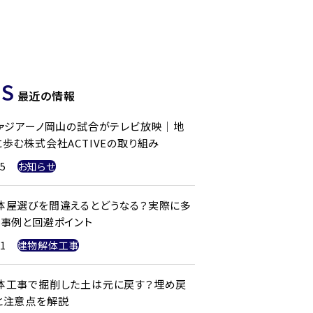
S
最近の情報
ファジアーノ岡山の試合がテレビ放映｜地
歩む株式会社ACTIVEの取り組み
25
お知らせ
体屋選びを間違えるとどうなる？実際に多
ル事例と回避ポイント
21
建物解体工事
体工事で掘削した土は元に戻す？埋め戻
と注意点を解説