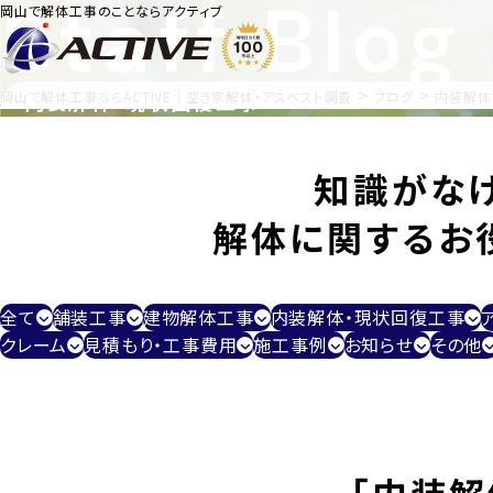
Staff Blog
岡山で解体工事のことならアクティブ
>
>
岡山で解体工事ならACTIVE｜空き家解体・アスベスト調査
内装解体・現状回復工事
ブログ
内装解体
知識がな
解体に関するお
全て
舗装工事
建物解体工事
内装解体・現状回復工事
クレーム
見積もり・工事費用
施工事例
お知らせ
その他
「内装解