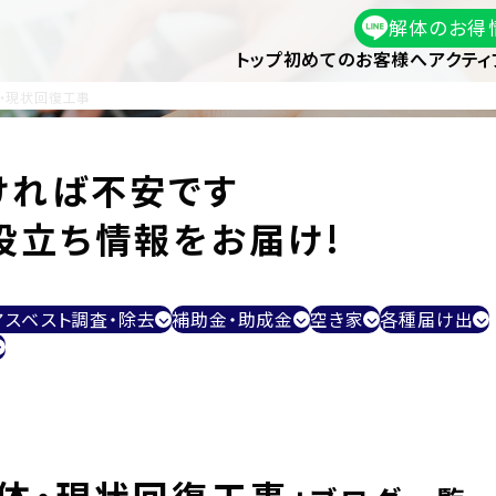
解体のお得
トップ
初めてのお客様へ
アクティ
・現状回復工事
ければ不安です
役立ち情報をお届け!
アスベスト調査・除去
補助金・助成金
空き家
各種届け出
体・現状回復工事」