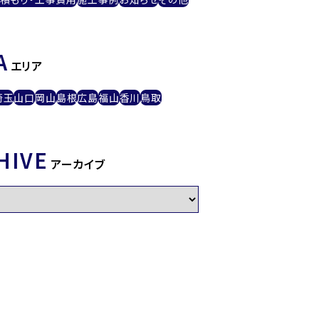
A
エリア
埼玉
山口
岡山
島根
広島
福山
香川
鳥取
HIVE
アーカイブ