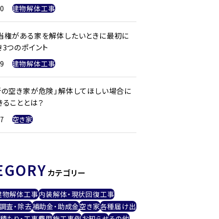
20
建物解体工事
当権がある家を解体したいときに最初に
き3つのポイント
19
建物解体工事
所の空き家が危険」解体してほしい場合に
きることとは？
17
空き家
EGORY
カテゴリー
建物解体工事
内装解体・現状回復工事
調査・除去
補助金・助成金
空き家
各種届け出
積もり・工事費用
施工事例
お知らせ
その他