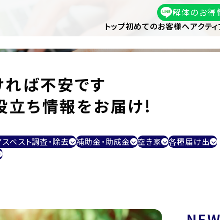
解体のお得
トップ
初めてのお客様へ
アクティ
ければ不安です
役立ち情報をお届け!
アスベスト調査・除去
補助金・助成金
空き家
各種届け出
NEW