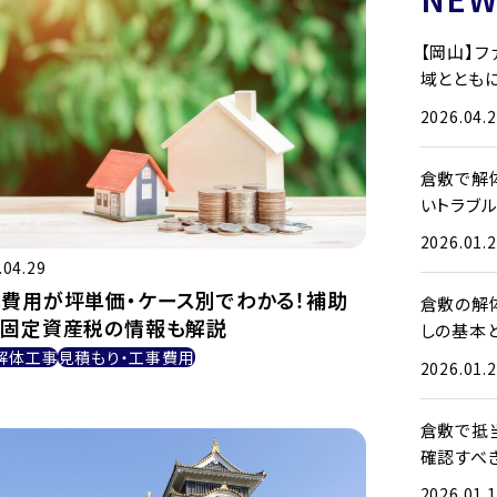
【岡山】
域とともに
2026.04.
倉敷で解
いトラブ
2026.01.
.04.29
費用が坪単価・ケース別でわかる！補助
倉敷の解
や固定資産税の情報も解説
しの基本
解体工事
見積もり・工事費用
2026.01.
倉敷で抵
確認すべ
2026.01.