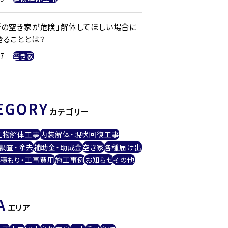
所の空き家が危険」解体してほしい場合に
きることとは？
17
空き家
EGORY
カテゴリー
建物解体工事
内装解体・現状回復工事
調査・除去
補助金・助成金
空き家
各種届け出
積もり・工事費用
施工事例
お知らせ
その他
A
エリア