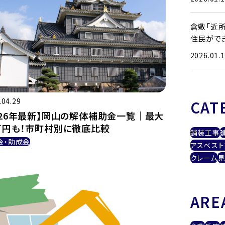
倉敷「近
住民がで
2026.01.
.04.29
CAT
026年最新】岡山の解体補助金一覧｜最大
万円も！市町村別に徹底比較
舗装工事
金・助成金
アスベスト
クレーム
見
ARE