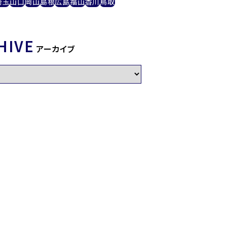
埼玉
山口
岡山
島根
広島
福山
香川
鳥取
HIVE
アーカイブ