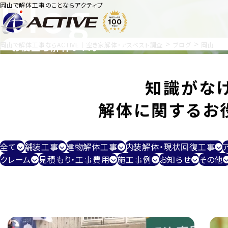
Blog
岡山で解体工事のことならアクティブ
>
>
岡山で解体工事ならACTIVE｜空き家解体・アスベスト調査
お役立ち解体ブログ
ブログ
岡山
知識がな
解体に関するお
全て
舗装工事
建物解体工事
内装解体・現状回復工事
クレーム
見積もり・工事費用
施工事例
お知らせ
その他