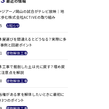
最近の情報
ファジアーノ岡山の試合がテレビ放映｜地
歩む株式会社ACTIVEの取り組み
25
お知らせ
体屋選びを間違えるとどうなる？実際に多
ル事例と回避ポイント
21
建物解体工事
体工事で掘削した土は元に戻す？埋め戻
と注意点を解説
20
建物解体工事
当権がある家を解体したいときに最初に
き3つのポイント
19
建物解体工事