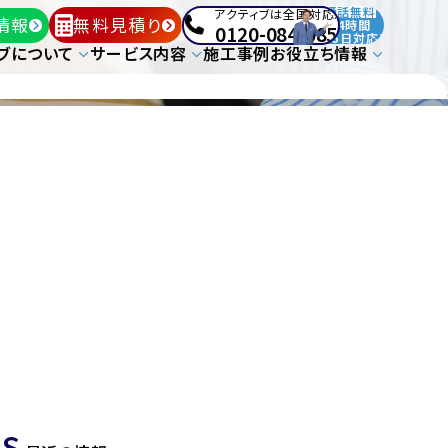
通話無料
アクティブは全国対応!
情報
無料見積り
24時間
0120-084-085
365日対応!
ブについて
サービス内容
施工事例
お役立ち情報
S