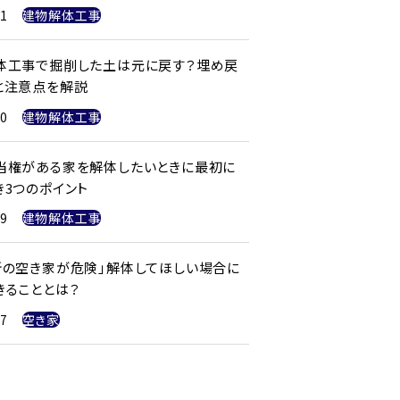
21
建物解体工事
体工事で掘削した土は元に戻す？埋め戻
と注意点を解説
20
建物解体工事
当権がある家を解体したいときに最初に
き3つのポイント
19
建物解体工事
所の空き家が危険」解体してほしい場合に
きることとは？
17
空き家