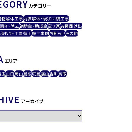
EGORY
カテゴリー
建物解体工事
内装解体・現状回復工事
調査・除去
補助金・助成金
空き家
各種届け出
積もり・工事費用
施工事例
お知らせ
その他
A
エリア
埼玉
山口
岡山
島根
広島
福山
香川
鳥取
HIVE
アーカイブ