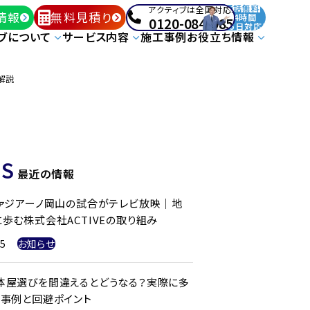
通話無料
アクティブは全国対応!
情報
無料見積り
24時間
0120-084-085
365日対応!
ブについて
サービス内容
施工事例
お役立ち情報
が解説
S
最近の情報
ファジアーノ岡山の試合がテレビ放映｜地
歩む株式会社ACTIVEの取り組み
25
お知らせ
体屋選びを間違えるとどうなる？実際に多
ル事例と回避ポイント