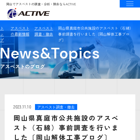
岡山でアスベストの調査・分析・除去ならACTIVE
ト
アスベスト
アスベスト
岡山県真庭市公共施設のアスベスト（石綿）
ッ
の最新情報
調査・撤去
事前調査を行いました〔岡山解体工事ブロ
プ
グ〕
News&Topics
アスベストのブログ
2023.11.10
アスベスト調査・撤去
岡山県真庭市公共施設のアスベ
スト（石綿）事前調査を行いま
した〔岡山解体工事ブログ〕