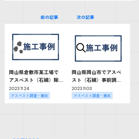
前の記事
次の記事
岡山県倉敷市某工場で
岡山県岡山市でアスベ
アスベスト（石綿）除
スト（石綿）事前調
去工事を行いました
査、分析用検体採取を
2023.11.24
2023.11.03
〔岡山解体工事ブロ
行いました〔岡山解体
アスベスト調査・撤去
アスベスト調査・撤去
グ〕
工事ブログ〕