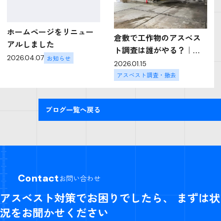
ホームページをリニュー
倉敷で工作物のアスベス
アルしました
ト調査は誰がやる？｜資
2026.04.07
お知らせ
格・調査方法・設備撤去
2026.01.15
時の注意点を解体業者が
アスベスト調査・撤去
解説
ブログ一覧へ戻る
Contact
お問い合わせ
アスベスト対策でお困りでしたら、
まずは状
況をお聞かせください