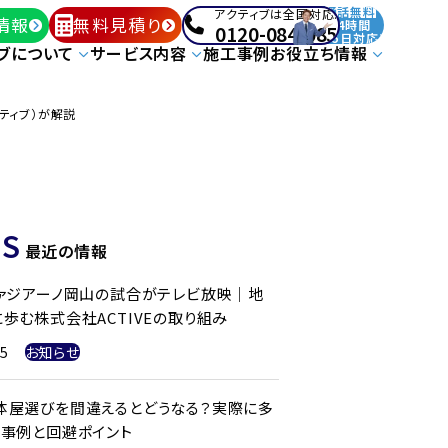
通話無料
アクティブは全国対応!
情報
無料見積り
24時間
0120-084-085
365日対応!
ブについて
サービス内容
施工事例
お役立ち情報
クティブ）が解説
S
最近の情報
ファジアーノ岡山の試合がテレビ放映｜地
歩む株式会社ACTIVEの取り組み
25
お知らせ
体屋選びを間違えるとどうなる？実際に多
ル事例と回避ポイント