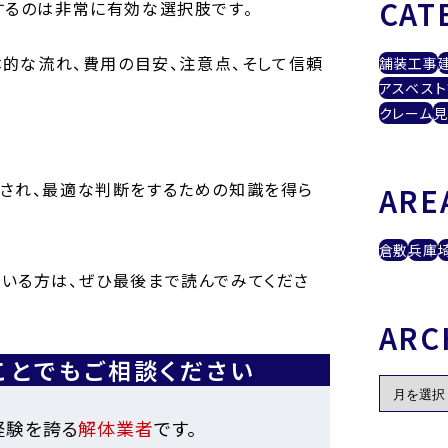
CAT
するのは非常に有効な選択肢です。
体的な流れ、費用の目安、注意点、そして信頼
舗装工事
アスベスト
クレーム
見
され、最適な判断をするための知識を得ら
ARE
倉敷
兵庫
いる方は、ぜひ最後まで読んでみてくださ
ARC
ことでもご相談ください
経験を誇る
解体業者
です。