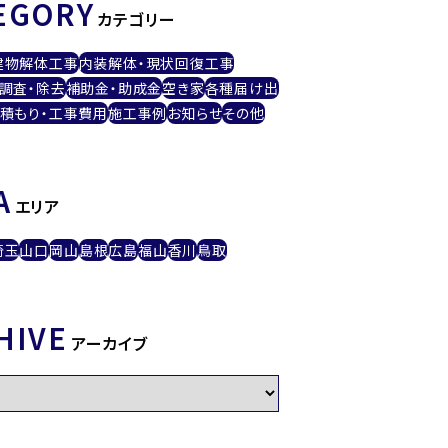
EGORY
カテゴリー
建物解体工事
内装解体・現状回復工事
調査・除去
補助金・助成金
空き家
各種届け出
積もり・工事費用
施工事例
お知らせ
その他
A
エリア
埼玉
山口
岡山
島根
広島
福山
香川
鳥取
HIVE
アーカイブ