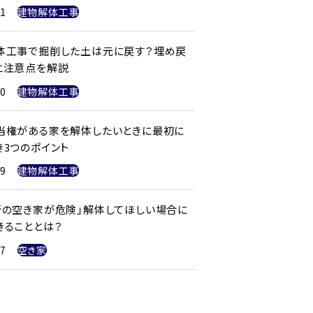
21
建物解体工事
体工事で掘削した土は元に戻す？埋め戻
と注意点を解説
20
建物解体工事
当権がある家を解体したいときに最初に
き3つのポイント
19
建物解体工事
所の空き家が危険」解体してほしい場合に
きることとは？
17
空き家