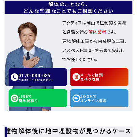
解体のことなら、
どんな些細なことでもご相談ください
アクティブは岡山で圧倒的な実績
と経験を誇る
解体業者
です。
建物解体工事から内装解体工事、
アスベスト調査・除去まで安心し
てお任せください。
0120-084-085
メールで相談・
見積り依頼
24時間365日お電話対応!
LINEで
ZOOMで
簡単見積り
オンライン相談
建物解体後に地中埋設物が見つかるケース