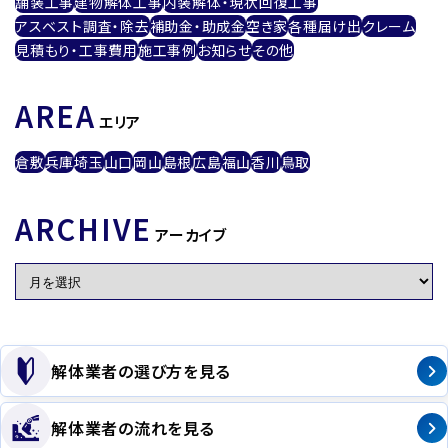
舗装工事
建物解体工事
内装解体・現状回復工事
アスベスト調査・除去
補助金・助成金
空き家
各種届け出
クレーム
見積もり・工事費用
施工事例
お知らせ
その他
AREA
エリア
倉敷
兵庫
埼玉
山口
岡山
島根
広島
福山
香川
鳥取
ARCHIVE
アーカイブ
解体業者の選び方を見る
解体業者の流れを見る