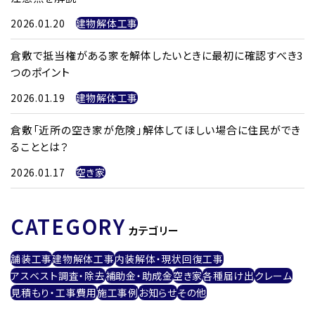
2026.01.20
建物解体工事
倉敷で抵当権がある家を解体したいときに最初に確認すべき3
つのポイント
2026.01.19
建物解体工事
倉敷「近所の空き家が危険」解体してほしい場合に住民ができ
ることとは？
2026.01.17
空き家
CATEGORY
カテゴリー
舗装工事
建物解体工事
内装解体・現状回復工事
アスベスト調査・除去
補助金・助成金
空き家
各種届け出
クレーム
見積もり・工事費用
施工事例
お知らせ
その他