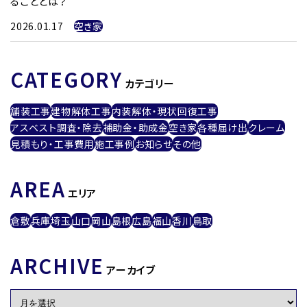
ることとは？
2026.01.17
空き家
CATEGORY
カテゴリー
舗装工事
建物解体工事
内装解体・現状回復工事
アスベスト調査・除去
補助金・助成金
空き家
各種届け出
クレーム
見積もり・工事費用
施工事例
お知らせ
その他
AREA
エリア
倉敷
兵庫
埼玉
山口
岡山
島根
広島
福山
香川
鳥取
ARCHIVE
アーカイブ