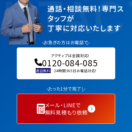
NTAC
通話・相談無料！専門ス
タッフが
丁寧に対応いたします
お急ぎの方はお電話で
アクティブは全国対応!
0120-084-085
通話無料
24時間365日お電話対応!
たった1分で完了！
メール・LINEで
無料見積もり依頼