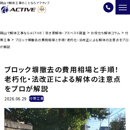
岡山で解体工事のことならアクティブ
>
>
岡山で解体工事ならACTIVE｜空き家解体・アスベスト調査
お役立ち解体コラム
付
>
帯工事
ブロック塀撤去の費用相場と手順！老朽化・法改正による解体の注意点をプロ
が解説
ブロック塀撤去の費用相場と手順！
老朽化・法改正による解体の注意点
をプロが解説
2026.06.29
付帯工事