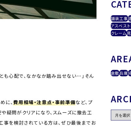
CAT
舗装工事
アスベスト
クレーム
見
ARE
倉敷
兵庫
ことも心配で、なかなか踏み出せない…」そん
ARC
めに、
費用相場・注意点・事前準備
など、プ
安や疑問がクリアになり、スムーズに撤去工
体工事を検討されている方は、ぜひ最後までお