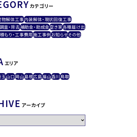
EGORY
カテゴリー
建物解体工事
内装解体・現状回復工事
調査・除去
補助金・助成金
空き家
各種届け出
積もり・工事費用
施工事例
お知らせ
その他
A
エリア
埼玉
山口
岡山
島根
広島
福山
香川
鳥取
HIVE
アーカイブ