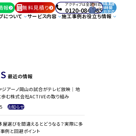
通話無料
アクティブは全国対応!
情報
無料見積り
24時間
0120-084-085
365日対応!
ブについて
サービス内容
施工事例
お役立ち情報
S
最近の情報
ファジアーノ岡山の試合がテレビ放映｜地
歩む株式会社ACTIVEの取り組み
25
お知らせ
体屋選びを間違えるとどうなる？実際に多
ル事例と回避ポイント