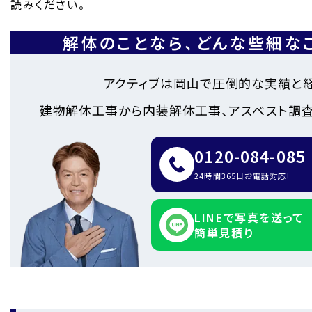
読みください。
解体のことなら、
どんな些細な
アクティブは岡山で圧倒的な実績と
建物解体工事から内装解体工事、アスベスト調査
0120-084-085
24時間365日お電話対応!
LINEで写真を送って
簡単見積り