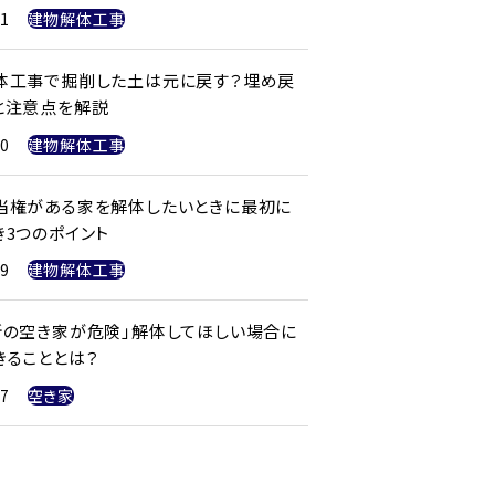
21
建物解体工事
体工事で掘削した土は元に戻す？埋め戻
と注意点を解説
20
建物解体工事
当権がある家を解体したいときに最初に
き3つのポイント
19
建物解体工事
所の空き家が危険」解体してほしい場合に
きることとは？
17
空き家