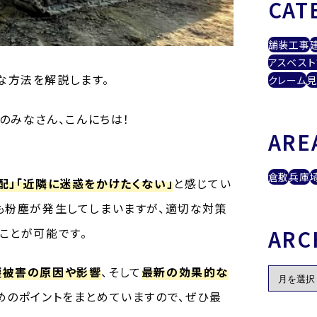
CAT
舗装工事
アスベスト
な方法を解説します。
クレーム
見
のみなさん、こんにちは！
ARE
倉敷
兵庫
配」「近隣に迷惑をかけたくない」
と感じてい
も粉塵が発生してしまいますが、適切な対策
ARC
ことが可能です。
塵被害の原因や影響
、そして
最新の効果的な
めのポイントをまとめていますので、ぜひ最