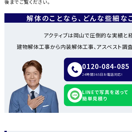
後までご覧ください。
解体のことなら、
どんな些細な
アクティブは岡山で圧倒的な実績と
建物解体工事から内装解体工事、アスベスト調査
0120-084-085
24時間365日お電話対応!
LINEで写真を送って
簡単見積り