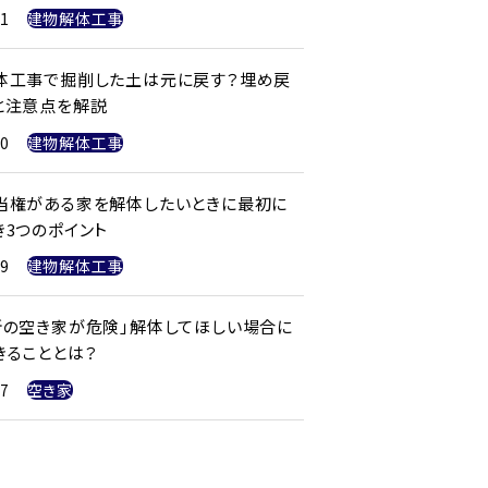
21
建物解体工事
体工事で掘削した土は元に戻す？埋め戻
と注意点を解説
20
建物解体工事
当権がある家を解体したいときに最初に
き3つのポイント
19
建物解体工事
所の空き家が危険」解体してほしい場合に
きることとは？
17
空き家