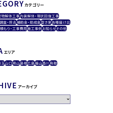
EGORY
カテゴリー
建物解体工事
内装解体・現状回復工事
調査・除去
補助金・助成金
空き家
各種届け出
積もり・工事費用
施工事例
お知らせ
その他
A
エリア
埼玉
山口
岡山
島根
広島
福山
香川
鳥取
HIVE
アーカイブ