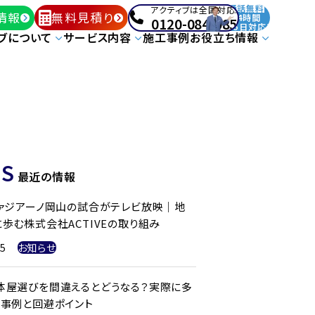
通話無料
アクティブは全国対応!
情報
無料見積り
24時間
0120-084-085
365日対応!
ブについて
サービス内容
施工事例
お役立ち情報
S
最近の情報
ファジアーノ岡山の試合がテレビ放映｜地
歩む株式会社ACTIVEの取り組み
25
お知らせ
体屋選びを間違えるとどうなる？実際に多
ル事例と回避ポイント