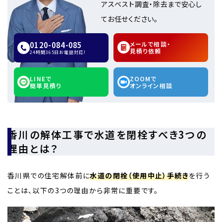
アスベスト調査・除去まで安心し
てお任せください。
0120-084-085
メールで相談・
見積り依頼
24時間365日お電話対応!
LINEで
ZOOMで
簡単見積り
オンライン相談
香川の解体工事で水道を閉栓すべき3つの
理由とは？
香川県での住宅解体前に
水道の閉栓（使用中止）手続き
を行う
ことは、以下の3つの理由から非常に重要です。