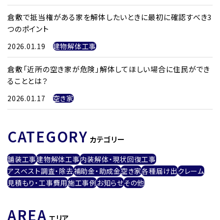
倉敷で抵当権がある家を解体したいときに最初に確認すべき3
つのポイント
2026.01.19
建物解体工事
倉敷「近所の空き家が危険」解体してほしい場合に住民ができ
ることとは？
2026.01.17
空き家
CATEGORY
カテゴリー
舗装工事
建物解体工事
内装解体・現状回復工事
アスベスト調査・除去
補助金・助成金
空き家
各種届け出
クレーム
見積もり・工事費用
施工事例
お知らせ
その他
AREA
エリア