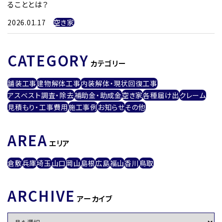
ることとは？
2026.01.17
空き家
CATEGORY
カテゴリー
舗装工事
建物解体工事
内装解体・現状回復工事
アスベスト調査・除去
補助金・助成金
空き家
各種届け出
クレーム
見積もり・工事費用
施工事例
お知らせ
その他
AREA
エリア
倉敷
兵庫
埼玉
山口
岡山
島根
広島
福山
香川
鳥取
ARCHIVE
アーカイブ